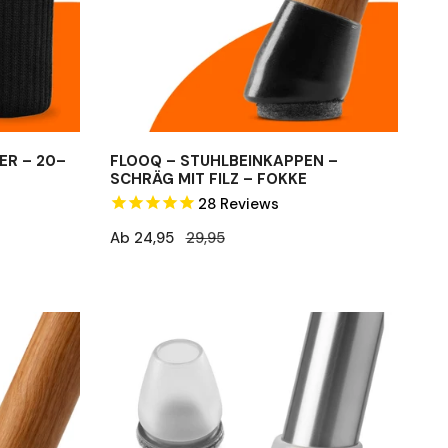
–
Fokke
ER – 20–
FLOOQ – STUHLBEINKAPPEN –
SCHRÄG MIT FILZ – FOKKE
28
Reviews
Verkaufspreis
Ab 24,95
Regulärer
29,95
Preis
FLOOQ
–
Stuhlbeinkappen
Pro
–
Rund