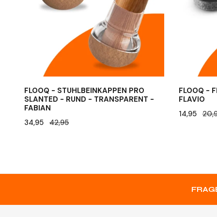
-
-
Rund
Flavio
-
Transparent
-
Fabian
FLOOQ - STUHLBEINKAPPEN PRO
FLOOQ - F
SLANTED - RUND - TRANSPARENT -
FLAVIO
FABIAN
Verkaufspr
14,95
Regulärer
20,
Verkaufspreis
34,95
Regulärer
42,95
Preis
Preis
FRAGE