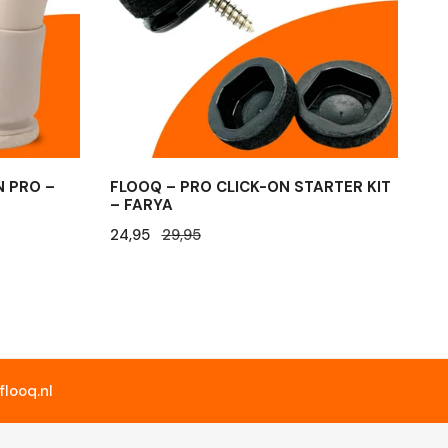
Starter
Kit
–
Farya
N PRO –
FLOOQ – PRO CLICK-ON STARTER KIT
– FARYA
Verkaufspreis
24,95
Regulärer
29,95
Preis
looq.nl