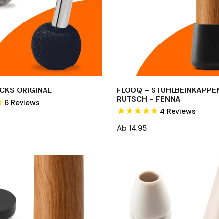
–
Fenna
CKS ORIGINAL
FLOOQ – STUHLBEINKAPPEN
RUTSCH – FENNA
6
Reviews
4
Reviews
Regulärer
Ab 14,95
Preis
FLOOQ
–
Stuhlbeinkappen
Pro
–