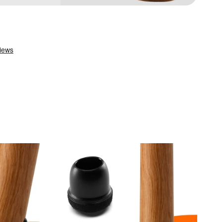
FLOOQ
-
Stuhlbeinkappen
-
Flexibel
-
Fien