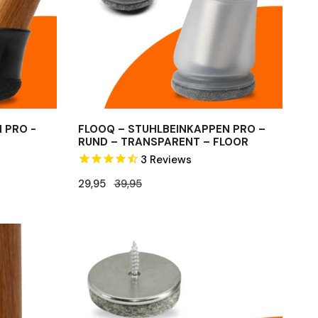
–
Transparent
–
Floor
 PRO -
FLOOQ – STUHLBEINKAPPEN PRO –
RUND – TRANSPARENT – ​​FLOOR
3
Reviews
Verkaufspreis
29,95
Regulärer
39,95
Preis
FLOOQ
-
Filzgleiter
mit
Schraube
-