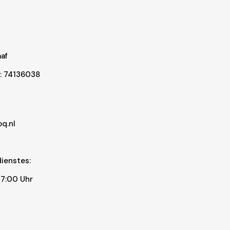
af
: 74136038
q.nl
ienstes:
17:00 Uhr