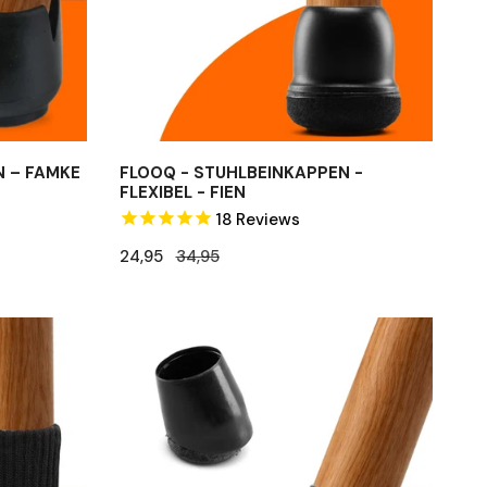
N – FAMKE
FLOOQ - STUHLBEINKAPPEN -
FLEXIBEL - FIEN
18
Reviews
Verkaufspreis
24,95
Regulärer
34,95
Preis
FLOOQ
–
Stuhlbeinkappen
–
Schräg
mit
Filz