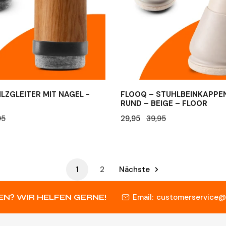
Rund
–
Beige
–
Floor
ILZGLEITER MIT NAGEL -
FLOOQ – STUHLBEINKAPPE
RUND – BEIGE – FLOOR
eis
95
Verkaufspreis
29,95
Regulärer
39,95
Preis
1
2
Nächste
Email:
customerservice@f
N? WIR HELFEN GERNE!