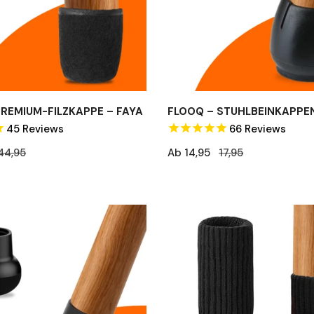
PREMIUM-FILZKAPPE – FAYA
FLOOQ – STUHLBEINKAPPE
45
Reviews
66
Reviews
eis
44,95
Verkaufspreis
Ab 14,95
Regulärer
17,95
Preis
FLOOQ
–
kappen
Stuhlbeinschoner
–
lt
20–
50
mm