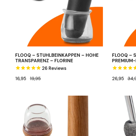
–
–
Florine
Feline
FLOOQ – STUHLBEINKAPPEN – HOHE
FLOOQ – 
TRANSPARENZ – FLORINE
PREMIUM-D
26
Reviews
Verkaufspreis
16,95
Regulärer
19,95
Verkaufspr
26,95
Regulärer
34,
Preis
Preis
FLOOQ
Silent
-
socks
Stuhlbeinkappen
original
-
Flexibel
-