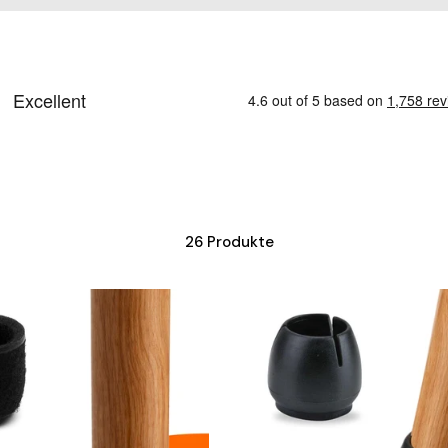
26 Produkte
FLOOQ
–
Stuhlbeinkappen
–
Famke