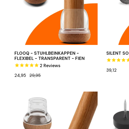
Transparent
-
Fien
FLOOQ - STUHLBEINKAPPEN -
SILENT SO
FLEXIBEL - TRANSPARENT - FIEN
2
Reviews
Regulärer
39,12
Verkaufspreis
24,95
Regulärer
29,95
Preis
Preis
FLOOQ
FLOOQ
-
-
Stuhlbeinkappen
Filzgleiter
Pro
mit
Slanted
Nagel