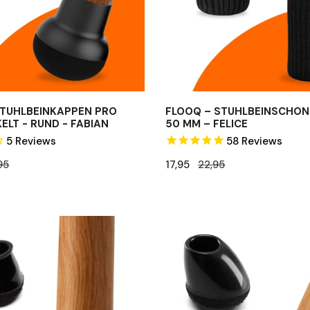
–
Felice
STUHLBEINKAPPEN PRO
FLOOQ – STUHLBEINSCHON
LT - RUND - FABIAN
50 MM – FELICE
5
Reviews
58
Reviews
eis
95
Verkaufspreis
17,95
Regulärer
22,95
Preis
FLOOQ
-
kappen
Stuhlbeinkappen
Pro
-
Rund