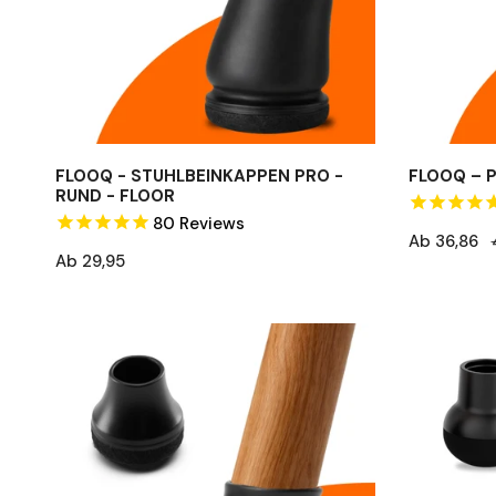
Floor
FLOOQ - STUHLBEINKAPPEN PRO -
FLOOQ – 
RUND - FLOOR
80
Reviews
Verkaufspr
Ab 36,86
Regulärer
Regulärer
Ab 29,95
Preis
Preis
FLOOQ
FLOOQ
-
-
Stuhlbeinkappen
Stuhlbein
Pro
Pro
Abgewinkelt
Abgewinke
-
-
Rund
Rund