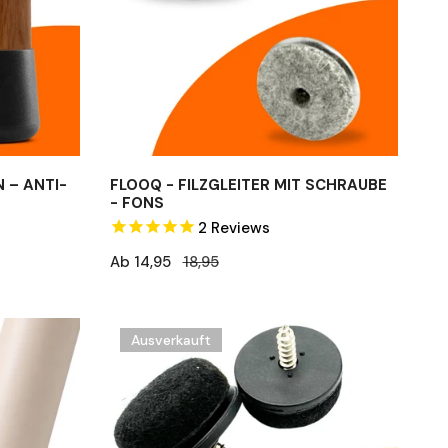
Fons
 – ANTI-
FLOOQ - FILZGLEITER MIT SCHRAUBE
- FONS
2
Reviews
Verkaufspreis
Ab 14,95
Regulärer
18,95
Preis
FLOOQ
Ausverkauft
–
Pro
Click-
on