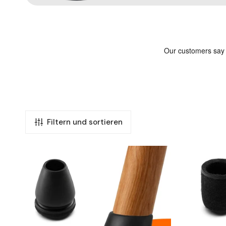
Filtern und sortieren
FLOOQ
FLOOQ
-
–
Stuhlbeinkappen
Premium-
Pro
Filzkappe
-
–
Rund
Faya
-