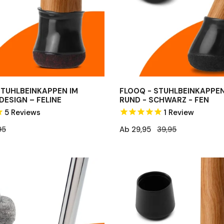
-
Schwarz
-
Fen
STUHLBEINKAPPEN IM
FLOOQ - STUHLBEINKAPPEN
ESIGN – FELINE
RUND - SCHWARZ - FEN
5
Reviews
1
Review
eis
95
Verkaufspreis
Ab 29,95
Regulärer
39,95
Preis
FLOOQ
–
Stuhlbeinkappen
–
Anti-
Rutsch