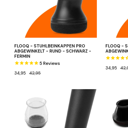
-
-
Schwarz
Fabian
-
Fermin
FLOOQ - STUHLBEINKAPPEN PRO
FLOOQ - 
ABGEWINKELT - RUND - SCHWARZ -
ABGEWINKE
FERMIN
5
Reviews
Verkaufspr
34,95
Regulärer
42,
Verkaufspreis
34,95
Regulärer
42,95
Preis
Preis
FLOOQ
FLOOQ
–
–
Stuhlbeinkappen
Stuhlbein
–
im
Hohe
Premium-
Transparenz
Design