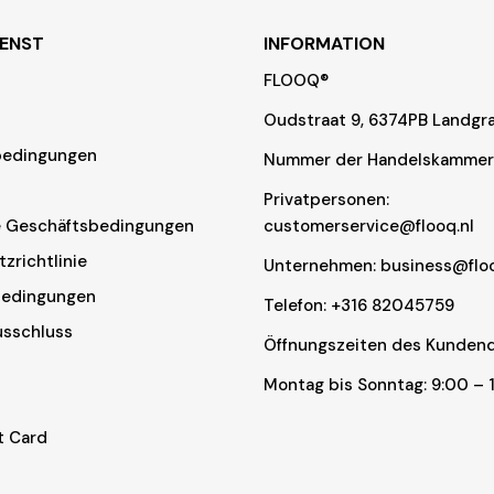
ENST
INFORMATION
FLOOQ®
Oudstraat 9, 6374PB Landgra
edingungen
Nummer der Handelskammer
Privatpersonen:
e Geschäftsbedingungen
customerservice@flooq.nl
zrichtlinie
Unternehmen: business@floo
edingungen
Telefon: +316 82045759
usschluss
Öffnungszeiten des Kundend
Montag bis Sonntag: 9:00 – 
t Card