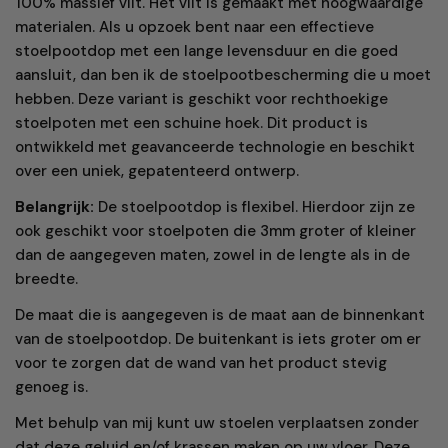
100% massief vilt. Het vilt is gemaakt met hoogwaardige
materialen. Als u opzoek bent naar een effectieve
stoelpootdop met een lange levensduur en die goed
aansluit, dan ben ik de stoelpootbescherming die u moet
hebben. Deze variant is geschikt voor rechthoekige
stoelpoten met een schuine hoek. Dit product is
ontwikkeld met geavanceerde technologie en beschikt
over een uniek, gepatenteerd ontwerp.
Belangrijk:
De stoelpootdop is flexibel. Hierdoor zijn ze
ook geschikt voor stoelpoten die 3mm groter of kleiner
dan de aangegeven maten, zowel in de lengte als in de
breedte.
De maat die is aangegeven is de maat aan de binnenkant
van de stoelpootdop. De buitenkant is iets groter om er
voor te zorgen dat de wand van het product stevig
genoeg is.
Met behulp van mij kunt uw stoelen verplaatsen zonder
dat deze geluid en/of krassen maken op uw vloer. Deze