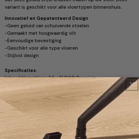
variant is geschikt voor alle vloertypen binnenshuis.
Innovatief en Gepatenteerd Design
-Geen geluid van schuivende stoelen
-Gemaakt met hoogwaardig vilt
-Eenvoudige bevestiging
-Geschikt voor alle type vloeren
-Stijlvol design
Specificaties:
Inhoud Verpakking: 24 x FLOOQ Premium
stoelpootdoppen schuin rechthoekig
Merk: FLOOQ
Gewicht: 0.150 kg
Kleur: Zwart
Verzending