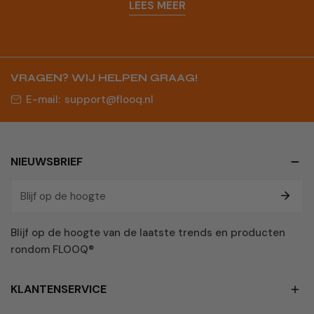
LEES MEER
VRAGEN? WIJ HELPEN GRAAG!
E-mail:
support@flooq.nl
NIEUWSBRIEF
E-
mail
Blijf op de hoogte van de laatste trends en producten
rondom FLOOQ®
KLANTENSERVICE