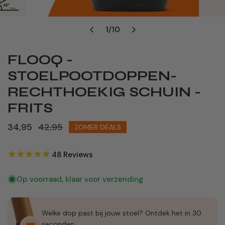
1
/
10
van
FLOOQ -
STOELPOOTDOPPEN-
RECHTHOEKIG SCHUIN -
FRITS
Verkoopprijs
34,95
Normale
42,95
ZOMER DEALS
prijs
48
Reviews
Op voorraad, klaar voor verzending
Welke dop past bij jouw stoel? Ontdek het in 30
seconden.