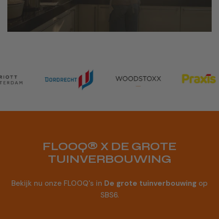
Neem dan zo snel mogelijk contact met ons op. We
proberen dan de bestelling nog voor jou te wijzigen.
FLOOQ® X DE GROTE
TUINVERBOUWING
Bekijk nu onze FLOOQ's in
De grote tuinverbouwing
op
SBS6.