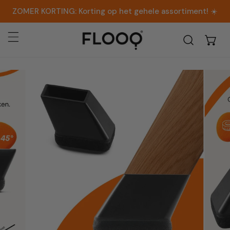
AN NAAR ARTIKEL
ZOMER KORTING:
Korting op het gehele assortiment! ☀️
R PRODUCTINFORMATIE