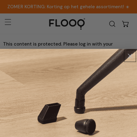
AN NAAR ARTIKEL
ZOMER KORTING:
Korting op het gehele assortiment! ☀️
This content is protected. Please log in with your
customer account to continue.
LOG IN
VRAGEN? WIJ HELPEN GRAAG!
E-mail:
support@flooq.nl
NIEUWSBRIEF